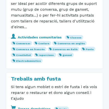
ser ideal per acollir diferents grups de suport
mutu (grup de conversa, grup de ganxet,
manualitats...) o per fer-hi activitats puntals
com tallers de reparació, tallers d'utilització
d'eines...
Actividades comunitarias
Classes
Conversar
Costura
Conversa en anglès
Conversa en francès
Conversa en italià
Fusta
Creativitat
reparcions.
ganxet
Electrodomèstics
Treballs amb fusta
Si tens algun moblet o estri de fusta i els vols
reparar o restaurar et dono algun consell i
t'ajudo
Tareas domésticas