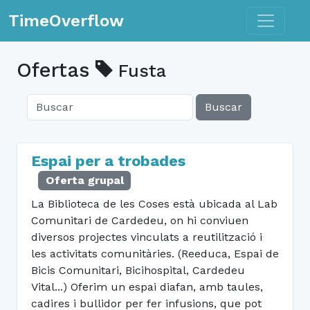
Toggle n
TimeOverflow
Ofertas
Fusta
Buscar
Espai per a trobades
Oferta grupal
La Biblioteca de les Coses està ubicada al Lab
Comunitari de Cardedeu, on hi conviuen
diversos projectes vinculats a reutilització i
les activitats comunitàries. (Reeduca, Espai de
Bicis Comunitari, Bicihospital, Cardedeu
Vital...) Oferim un espai diafan, amb taules,
cadires i bullidor per fer infusions, que pot