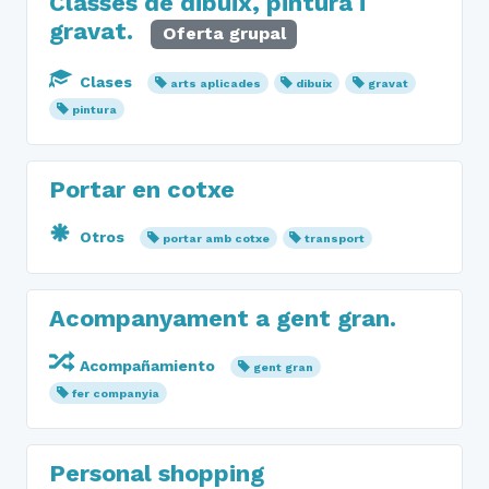
Classes de dibuix, pintura i
gravat.
Oferta grupal
Clases
arts aplicades
dibuix
gravat
pintura
Portar en cotxe
Otros
portar amb cotxe
transport
Acompanyament a gent gran.
Acompañamiento
gent gran
fer companyia
Personal shopping