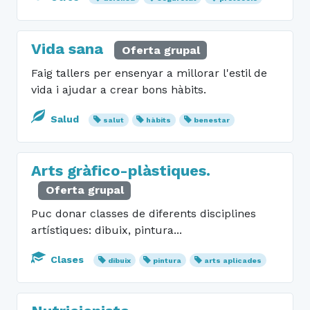
Vida sana
Oferta grupal
Faig tallers per ensenyar a millorar l'estil de
vida i ajudar a crear bons hàbits.
Salud
salut
hàbits
benestar
Arts gràfico-plàstiques.
Oferta grupal
Puc donar classes de diferents disciplines
artístiques: dibuix, pintura...
Clases
dibuix
pintura
arts aplicades