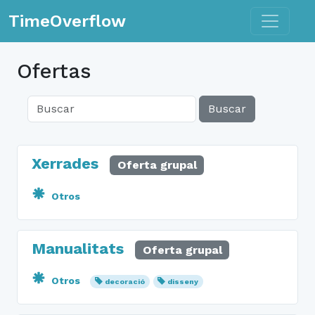
Toggle n
TimeOverflow
Ofertas
Buscar
Xerrades
Oferta grupal
Otros
Manualitats
Oferta grupal
Otros
decoració
disseny