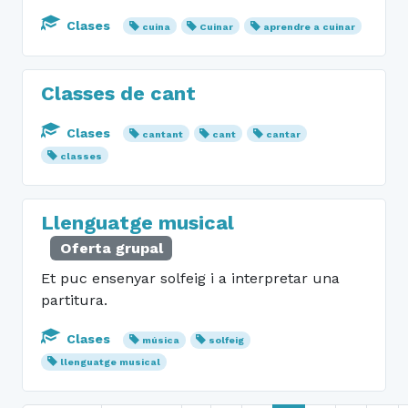
Clases
cuina
Cuinar
aprendre a cuinar
Classes de cant
Clases
cantant
cant
cantar
classes
Llenguatge musical
Oferta grupal
Et puc ensenyar solfeig i a interpretar una
partitura.
Clases
música
solfeig
llenguatge musical