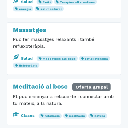
Salud
Reiki
Teràpies alternatives
energia
salut natural
Massatges
Puc fer massatges relaxants i també
reflexoteràpia.
Salud
massatges als peus
reflexoteràpia
fisioteràpia
Meditació al bosc
Oferta grupal
Et puc ensenyar a relaxar-te i connectar amb
tu mateix, a la natura.
Clases
relaxació
meditació
natura