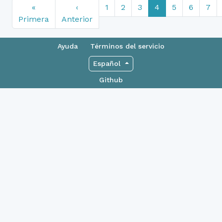
«
‹
1
2
3
4
5
6
7
Primera
Anterior
Ayuda
Términos del servicio
Español
Github