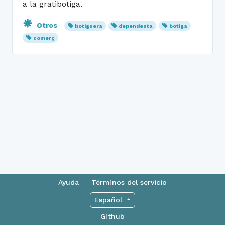
a la gratibotiga.
Otros
botiguera
dependenta
botiga
comerç
Ayuda
Términos del servicio
Español
Github