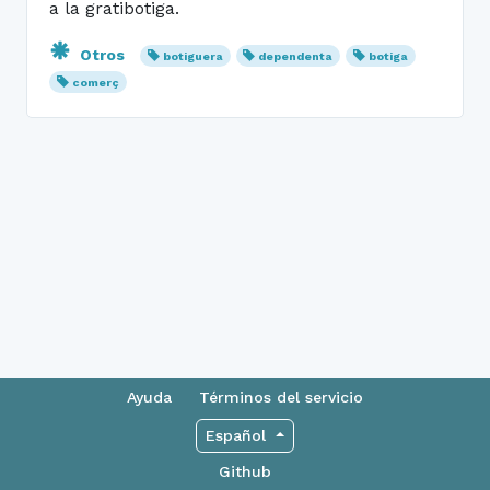
a la gratibotiga.
Otros
botiguera
dependenta
botiga
comerç
Ayuda
Términos del servicio
Español
Github