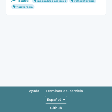
Salud
massatges als peus
reflexoteràpia
fisioteràpia
Ayuda
Términos del servicio
Español
Github