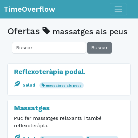
Toggle n
TimeOverflow
Ofertas
massatges als peus
Buscar
Reflexoteràpia podal.
Salud
massatges als peus
Massatges
Puc fer massatges relaxants i també
reflexoteràpia.