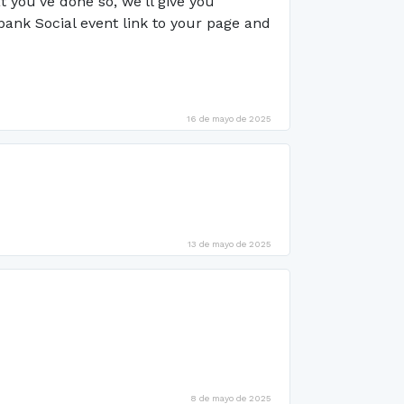
 you've done so, we'll give you
ank Social event link to your page and
16 de mayo de 2025
13 de mayo de 2025
8 de mayo de 2025