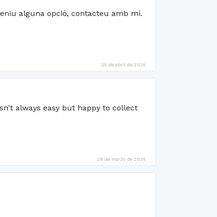
i teniu alguna opció, contacteu amb mi.
25 de abril de 2025
n't always easy but happy to collect
28 de marzo de 2025