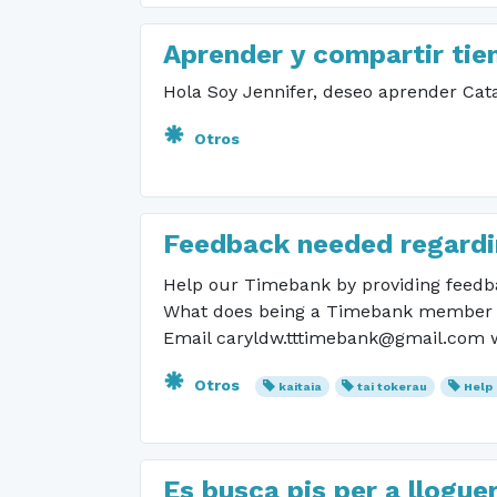
Aprender y compartir ti
Hola Soy Jennifer, deseo aprender Cata
Otros
Feedback needed regardi
Help our Timebank by providing feedb
What does being a Timebank member me
Email caryldw.tttimebank@gmail.com w
Otros
kaitaia
tai tokerau
Help
Es busca pis per a lloguer