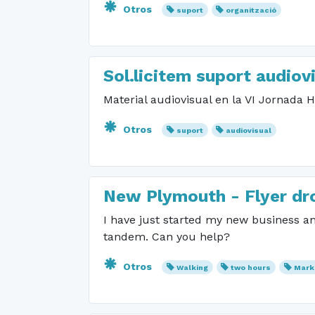
Otros
suport
organització
Sol.licitem suport audiov
Material audiovisual en la VI Jornada H
Otros
suport
audiovisual
New Plymouth - Flyer dro
I have just started my new business a
tandem. Can you help?
Otros
Walking
two hours
Mark