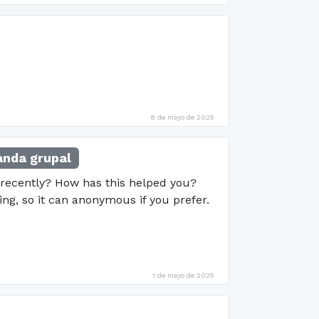
8 de mayo de 2025
nda grupal
recently? How has this helped you?
g, so it can anonymous if you prefer.
1 de mayo de 2025