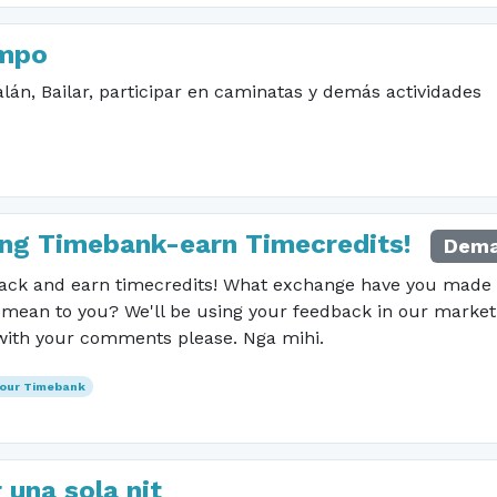
empo
lán, Bailar, participar en caminatas y demás actividades
ng Timebank-earn Timecredits!
Dema
ack and earn timecredits! What exchange have you made 
an to you? We'll be using your feedback in our marketin
ith your comments please. Nga mihi.
 our Timebank
 una sola nit