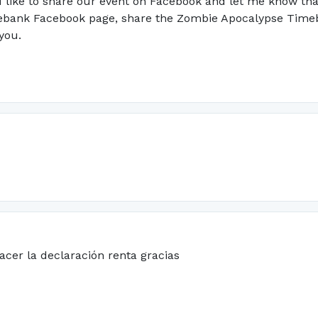
d like to share our event on Facebook and let me know that
mebank Facebook page, share the Zombie Apocalypse Timeb
you.
acer la declaración renta gracias