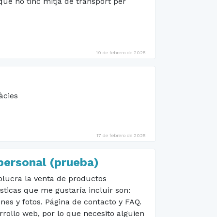
rquè no tinc mitjà de transport per
19 de febrero de 2025
àcies
17 de febrero de 2025
personal (prueba)
olucra la venta de productos
ísticas que me gustaría incluir son:
nes y fotos. Página de contacto y FAQ.
rrollo web, por lo que necesito alguien