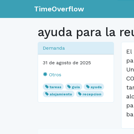
TimeOverflow
ayuda para la re
Demanda
El
pa
31 de agosto de 2025
Un
Otros
CO
ta
tareas
guia
ayuda
alojamiento
recepcion
al
pa
ba