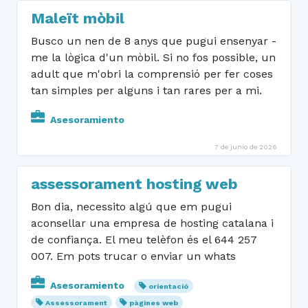
Maleït mòbil
Busco un nen de 8 anys que pugui ensenyar -
me la lògica d'un mòbil. Si no fos possible, un
adult que m'obri la comprensió per fer coses
tan simples per alguns i tan rares per a mi.
Asesoramiento
7 de junio de 2026
assessorament hosting web
Bon dia, necessito algú que em pugui
aconsellar una empresa de hosting catalana i
de confiança. El meu telèfon és el 644 257
007. Em pots trucar o enviar un whats
Asesoramiento
orientació
Assessorament
pàgines web