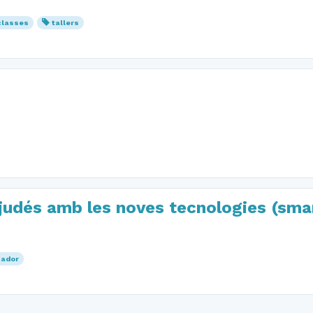
classes
tallers
judés amb les noves tecnologies (sma
nador