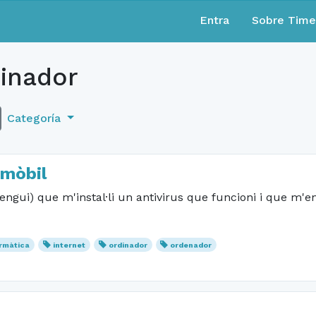
Entra
Sobre Tim
inador
Categoría
 mòbil
engui) que m'instal·li un antivirus que funcioni i que m'e
ormàtica
internet
ordinador
ordenador