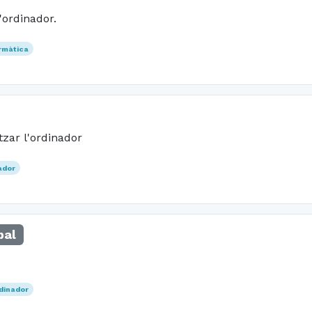
'ordinador.
rmàtica
zar l'ordinador
ador
pal
dinador