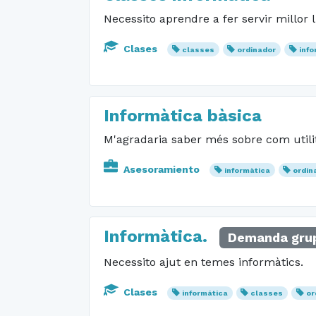
Necessito aprendre a fer servir millor l
Clases
classes
ordinador
info
Informàtica bàsica
M'agradaria saber més sobre com utilit
Asesoramiento
informàtica
ordin
Informàtica.
Demanda gru
Necessito ajut en temes informàtics.
Clases
informática
classes
or