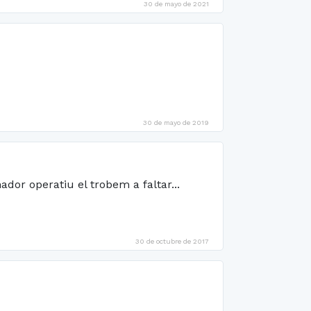
30 de mayo de 2021
30 de mayo de 2019
dor operatiu el trobem a faltar...
30 de octubre de 2017