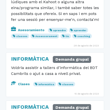
lúdiques amb el Kahoot o alguna altra
eina/programa similar, i també saber totes les
possibilitats que ofereix. Si en saps i em pots
fer una sessió per ensenyar-me'n, contacta'm!
Asesoramiento
aprendre
aprender
classes
Assessorament
tic
coaching
28 de agosto de 2023
INFORMÀTICA
Demanda grupal
Voldria assistir a tallers d'informàtica del BDT
Cambrils o ajut a casa a nivell privat.
Clases
informàtica
classes
15 de agosto de 2023
INFORMÀTICA
Demanda grupal