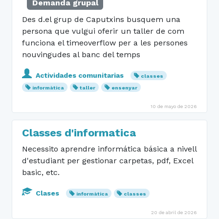
Demanda grupal
Des d.el grup de Caputxins busquem una
persona que vulgui oferir un taller de com
funciona el timeoverflow per a les persones
nouvingudes al banc del temps
Actividades comunitarias
classes
informàtica
taller
ensenyar
10 de mayo de 2026
Classes d'informatica
Necessito aprendre informática básica a nivell
d'estudiant per gestionar carpetas, pdf, Excel
basic, etc.
Clases
informàtica
classes
20 de abril de 2026