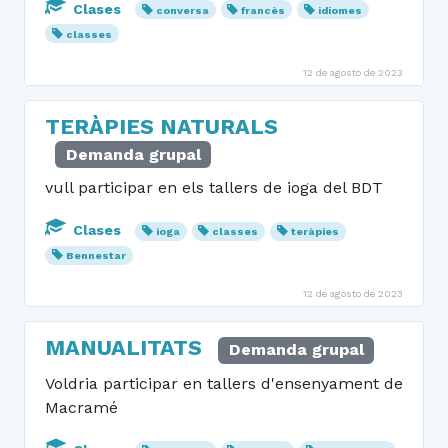
Clases
conversa
francès
idiomes
classes
12 de agosto de 2023
TERÀPIES NATURALS
Demanda grupal
vull participar en els tallers de ioga del BDT
Clases
ioga
classes
teràpies
Bennestar
12 de agosto de 2023
MANUALITATS
Demanda grupal
Voldria participar en tallers d'ensenyament de
Macramé