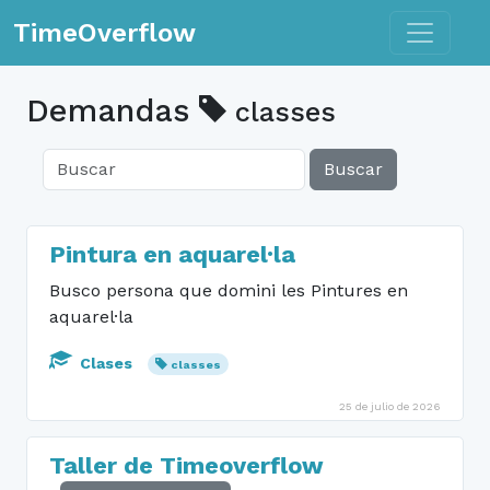
Toggle n
TimeOverflow
Demandas
classes
Buscar
Pintura en aquarel·la
Busco persona que domini les Pintures en
aquarel·la
Clases
classes
25 de julio de 2026
Taller de Timeoverflow