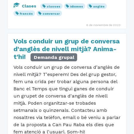
Clases
classes
idiomes
anglés
francés
conversar
6 de noviembre de 2023
Vols conduir un grup de conversa
d'anglès de nivell mitjà? Anima-
t'hi!
Demanda grupal
Vols conduir un grup de conversa d'anglès de
nivell mitjà? T'esperem! Des del grup gestor,
fem una crida per trobar alguna persona del
Banc el Temps que tingui ganes de conduir
un grupet de conversa d'anglès de nivell
mitjà. Poden organitzar-se trobades
setmanals o quinzenals. Contacteu amb
nosaltres via telèfon, email o bé veniu a parlar
de la proposta a Can Pau Raba els dies que
fem atenció a l'usuari. Som-hi!