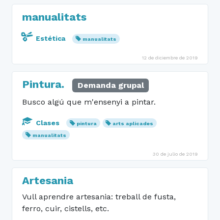
manualitats
Estética
manualitats
12 de diciembre de 2019
Pintura.
Demanda grupal
Busco algú que m'ensenyi a pintar.
Clases
pintura
arts aplicades
manualitats
30 de julio de 2019
Artesania
Vull aprendre artesania: treball de fusta,
ferro, cuir, cistells, etc.