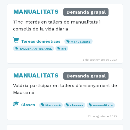
MANUALITATS
Demanda grupal
Tinc interés en tallers de manualitats i
consells de la vida diària
Tareas domésticas
manualitats
TALLER ARTESANAL
art
8 de septiembre de 2023
MANUALITATS
Demanda grupal
Voldria participar en tallers d'ensenyament de
Macramé
Clases
Macramè
classes
manualitats
12 de agosto de 2023