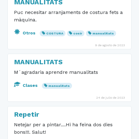
MANUALITATS
Puc necesitar arranjaments de costura fets a
màquina.
Otros
COSTURA
cosir
manualitats
9 de agosto de 2023
MANUALITATS
M´agradaria aprendre manualitats
Clases
manualitats
24 de julio de 2023
Repetir
Netejar per a pintar....Hi ha feina dos dies
bons!!!. Salut!