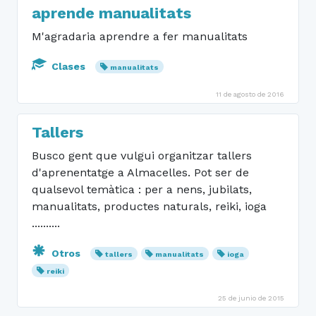
aprende manualitats
M'agradaria aprendre a fer manualitats
Clases
manualitats
11 de agosto de 2016
Tallers
Busco gent que vulgui organitzar tallers
d'aprenentatge a Almacelles. Pot ser de
qualsevol temàtica : per a nens, jubilats,
manualitats, productes naturals, reiki, ioga
..........
Otros
tallers
manualitats
ioga
reiki
25 de junio de 2015