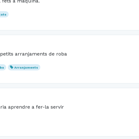
 fets a màquina.
tats
 petits arranjaments de roba
ba
Arranjaments
ia aprendre a fer-la servir