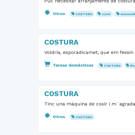
Puc necesitar arranjaments de costura
Otros
COSTURA
cosir
manuali
COSTURA
Voldria, esporadicamet, que em fessin
Tareas domésticas
COSTURA
Ro
COSTURA
Tinc una màquina de cosir i m´agradar
Otros
COSTURA