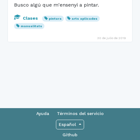
Busco algú que m'ensenyi a pintar.
Clases
pintura
arts aplicades
manualitats
30 de julio de 2019
Ayuda
Términos del servicio
Español
Github