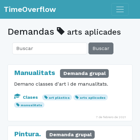
Toggle n
TimeOverflow
Demandas
arts aplicades
Buscar
Manualitats
Demanda grupal
Demano classes d'art i de manualitats.
Clases
art plàstica
arts aplicades
manualitats
7 de febrero de 2021
Pintura.
Demanda grupal