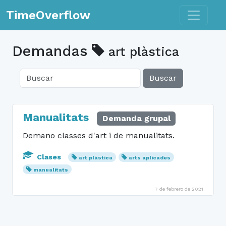
Toggle n
TimeOverflow
Demandas
art plàstica
Buscar
Manualitats
Demanda grupal
Demano classes d'art i de manualitats.
Clases
art plàstica
arts aplicades
manualitats
7 de febrero de 2021