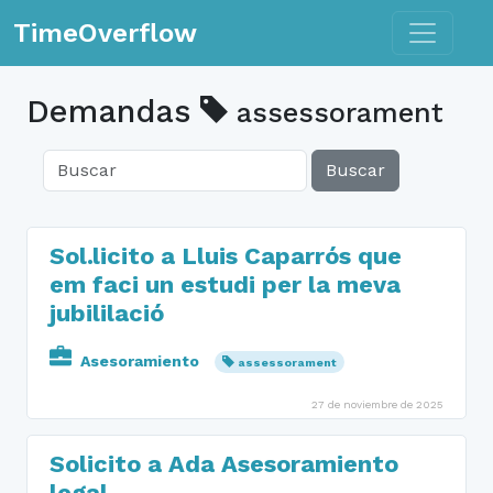
Toggle n
TimeOverflow
Demandas
assessorament
Buscar
Sol.licito a Lluis Caparrós que
em faci un estudi per la meva
jubililació
Asesoramiento
assessorament
27 de noviembre de 2025
Solicito a Ada Asesoramiento
legal