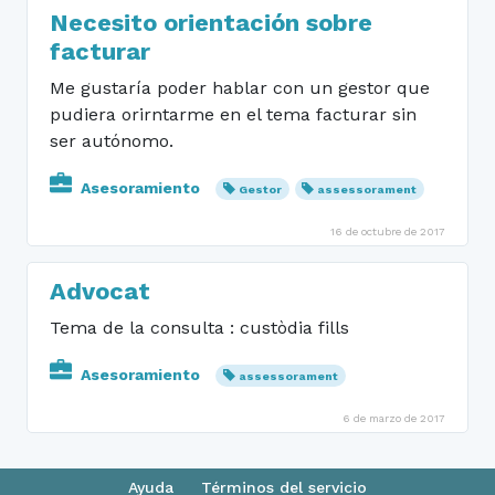
Necesito orientación sobre
facturar
Me gustaría poder hablar con un gestor que
pudiera orirntarme en el tema facturar sin
ser autónomo.
Asesoramiento
Gestor
assessorament
16 de octubre de 2017
Advocat
Tema de la consulta : custòdia fills
Asesoramiento
assessorament
6 de marzo de 2017
Ayuda
Términos del servicio