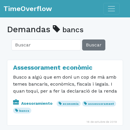
Toggle n
TimeOverflow
Demandas
bancs
Buscar
Assessorament econòmic
Busco a algú que em doni un cop de mà amb
temes bancaris, econòmics, fiscals i legals. I
quan toqui, per a fer la declaració de la renda
Asesoramiento
economia
assessorament
bancs
16 de octubre de 2019