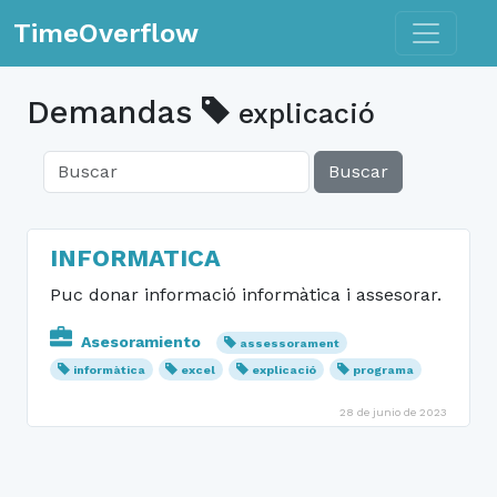
Toggle n
TimeOverflow
Demandas
explicació
Buscar
INFORMATICA
Puc donar informació informàtica i assesorar.
Asesoramiento
assessorament
informàtica
excel
explicació
programa
28 de junio de 2023