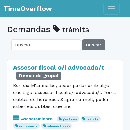
Toggle n
TimeOverflow
Demandas
tràmits
Buscar
Assesor fiscal o/i advocada/t
Demanda grupal
Bon dia M'aniria bé, poder parlar amb algú
que sigui assessor fiscal o/i advocada/t. Tema
dubtes de herencies S'agraïria molt, poder
saber els dubtes, que tinc
Asesoramiento
gestions
tràmits
documents
administració