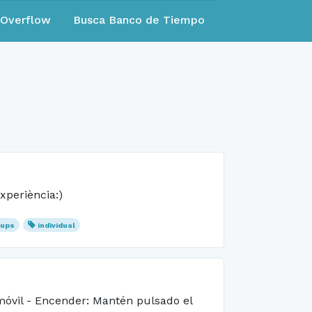
eOverflow
Busca Banco de Tiempo
xperiència:)
rups
individual
móvil - Encender: Mantén pulsado el