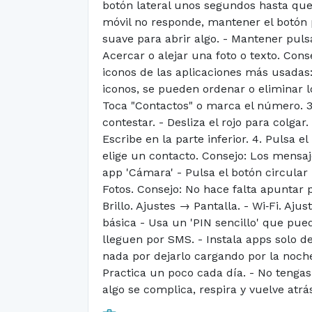
botón lateral unos segundos hasta que 
móvil no responde, mantener el botón p
suave para abrir algo. - Mantener pulsa
Acercar o alejar una foto o texto. Cons
iconos de las aplicaciones más usadas
iconos, se pueden ordenar o eliminar l
Toca "Contactos" o marca el número. 3.
contestar. - Desliza el rojo para colg
Escribe en la parte inferior. 4. Pulsa 
elige un contacto. Consejo: Los mensa
app 'Cámara' - Pulsa el botón circular 
Fotos. Consejo: No hace falta apuntar p
Brillo. Ajustes → Pantalla. - Wi‑Fi. Aju
básica - Usa un 'PIN sencillo' que pu
lleguen por SMS. - Instala apps solo des
nada por dejarlo cargando por la noche.
Practica un poco cada día. - No tengas 
algo se complica, respira y vuelve atrá