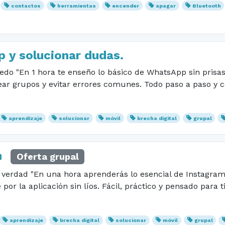
contactos
herramientas
encender
apagar
Bluetooth
 y solucionar dudas.
edo "En 1 hora te enseño lo básico de WhatsApp sin prisa
ear grupos y evitar errores comunes. Todo paso a paso y c
aprendizaje
solucionar
móvil
brecha digital
grupal
m
Oferta grupal
verdad "En una hora aprenderás lo esencial de Instagram: 
por la aplicación sin líos. Fácil, práctico y pensado para t
aprendizaje
brecha digital
solucionar
móvil
grupal