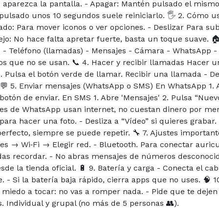
aparezca la pantalla. - Apagar: Mantén pulsado el mismo b
ulsado unos 10 segundos suele reiniciarlo. 🖐️ 2. Cómo usa
do: Para mover iconos o ver opciones. - Deslizar Para subir
ejo: No hace falta apretar fuerte, basta un toque suave. 🏠
: - Teléfono (llamadas) - Mensajes - Cámara - WhatsApp -
os que no se usan. 📞 4. Hacer y recibir llamadas Hacer un
 Pulsa el botón verde de llamar. Recibir una llamada - Des
ar. 💬 5. Enviar mensajes (WhatsApp o SMS) En WhatsApp 1. 
el botón de enviar. En SMS 1. Abre 'Mensajes' 2. Pulsa “Nue
jes de WhatsApp usan internet, no cuestan dinero por mens
para hacer una foto. - Desliza a “Vídeo” si quieres grabar.
erfecto, siempre se puede repetir. 🔧 7. Ajustes important
stes → Wi‑Fi → Elegir red. - Bluetooth. Para conectar auric
edas recordar. - No abras mensajes de números desconoci
de la tienda oficial. 🔋 9. Batería y carga - Conecta el cab
 - Si la batería baja rápido, cierra apps que no uses. 🧠 1
miedo a tocar: no vas a romper nada. - Pide que te dejen l
s. Individual y grupal (no más de 5 personas 👥).