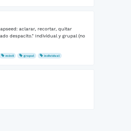
pseed: aclarar, recortar, quitar
do despacito." Individual y grupal (no
móvil
grupal
individual