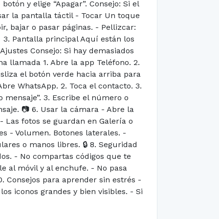
otón y elige “Apagar”. Consejo: Si el
r la pantalla táctil - Tocar Un toque
, bajar o pasar páginas. - Pellizcar:
 3. Pantalla principal Aquí están los
 Ajustes Consejo: Si hay demasiados
a llamada 1. Abre la app Teléfono. 2.
liza el botón verde hacia arriba para
Abre WhatsApp. 2. Toca el contacto. 3.
vo mensaje”. 3. Escribe el número o
aje. 📷 6. Usar la cámara - Abre la
 - Las fotos se guardan en Galería o
es - Volumen. Botones laterales. -
ulares o manos libres. 🔒 8. Seguridad
dos. - No compartas códigos que te
le al móvil y al enchufe. - No pasa
0. Consejos para aprender sin estrés -
os iconos grandes y bien visibles. - Si