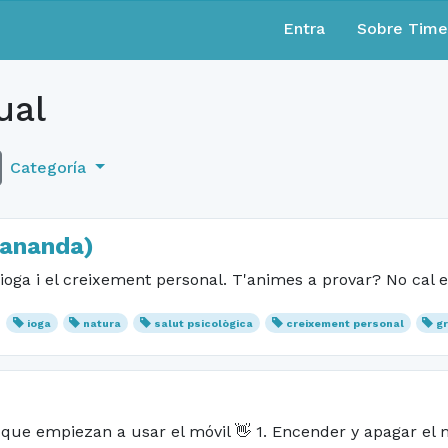
Entra
Sobre Tim
ual
Categoría
mananda)
ioga i el creixement personal. T'animes a provar? No cal e
ioga
natura
salut psicològica
creixement personal
g
que empiezan a usar el móvil 👋 1. Encender y apagar el 