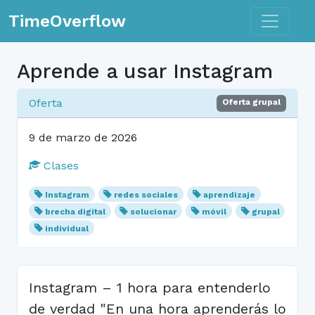
Toggle n
TimeOverflow
Aprende a usar Instagram
Oferta
Oferta grupal
9 de marzo de 2026
Clases
Instagram
redes sociales
aprendizaje
brecha digital
solucionar
móvil
grupal
individual
Instagram – 1 hora para entenderlo
de verdad "En una hora aprenderás lo