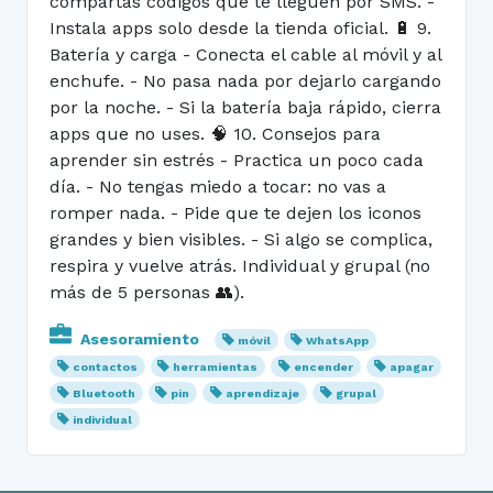
compartas códigos que te lleguen por SMS. -
Instala apps solo desde la tienda oficial. 🔋 9.
Batería y carga - Conecta el cable al móvil y al
enchufe. - No pasa nada por dejarlo cargando
por la noche. - Si la batería baja rápido, cierra
apps que no uses. 🧠 10. Consejos para
aprender sin estrés - Practica un poco cada
día. - No tengas miedo a tocar: no vas a
romper nada. - Pide que te dejen los iconos
grandes y bien visibles. - Si algo se complica,
respira y vuelve atrás. Individual y grupal (no
más de 5 personas 👥).
Asesoramiento
móvil
WhatsApp
contactos
herramientas
encender
apagar
Bluetooth
pin
aprendizaje
grupal
individual