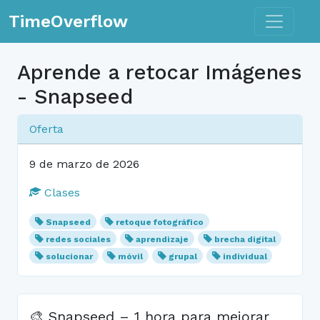
Toggle n
TimeOverflow
Aprende a retocar Imágenes
- Snapseed
Oferta
9 de marzo de 2026
Clases
Snapseed
retoque fotográfico
redes sociales
aprendizaje
brecha digital
solucionar
móvil
grupal
individual
🎨 Snapseed – 1 hora para mejorar