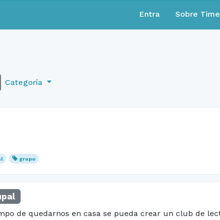
Entra
Sobre Tim
Categoría
al
grupo
upal
empo de quedarnos en casa se pueda crear un club de lec