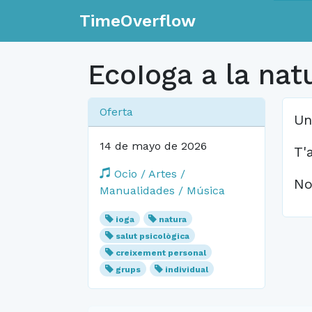
TimeOverflow
EcoIoga a la na
Oferta
Un
14 de mayo de 2026
T'
Ocio / Artes /
No
Manualidades / Música
ioga
natura
salut psicològica
creixement personal
grups
individual