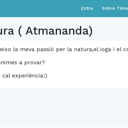
Entra
Sobre Tim
tura ( Atmananda)
eixo la meva passió per la natura,el ioga i el 
animes a provar?
 cal experiència:)