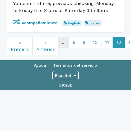
You can find me, previous checking, Monday
to Friday 5 to 8 pm. or Saturday 3 to 6pm.
Acompañamiento
English
inglés
«
‹
...
8
9
10
11
12
1
Primera
Anterior
Ayuda
Términos del servicio
Español
Github