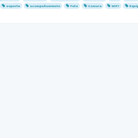
soporte
acompañamiento
Foto
Camara
WIFI
Equi