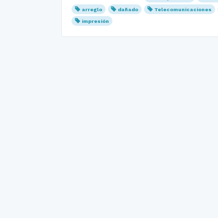
arreglo
dañado
Telecomunicaciones
impresión