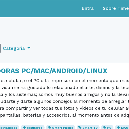
Entra
Sobre Tim
Categoría
ORAS PC/MAC/ANDROID/LINUX
el celular, o el PC o la impresora en el momento que mas l
 vida me ha gustado lo relacionado el arte, diseño y la te
ca y los sistemas; somos muy buenos amigos y no la llev
udarte y darte algunos concejos al momento de arreglar t
 compartir y ver todas tus fotos y videos de tu celular al
antallas, baterías y accesorios, al momento antes de adqu
putadores
celulares
Smart Phone
Smart TV
PC
MAC