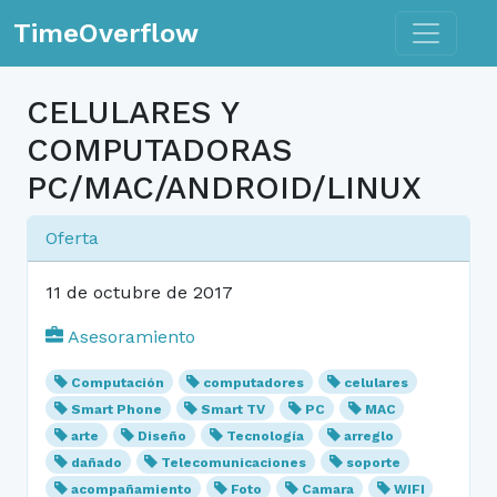
Toggle n
TimeOverflow
CELULARES Y
COMPUTADORAS
PC/MAC/ANDROID/LINUX
Oferta
11 de octubre de 2017
Asesoramiento
Computación
computadores
celulares
Smart Phone
Smart TV
PC
MAC
arte
Diseño
Tecnología
arreglo
dañado
Telecomunicaciones
soporte
acompañamiento
Foto
Camara
WIFI