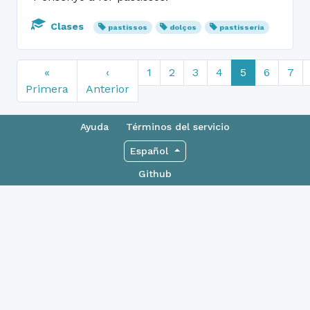
Clases
pastissos
dolços
pastisseria
«
‹
1
2
3
4
5
6
7
Primera
Anterior
Ayuda
Términos del servicio
Español
Github