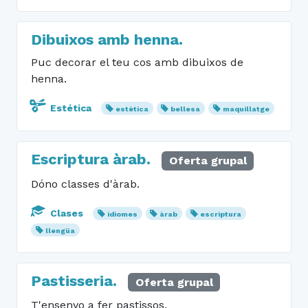
Dibuixos amb henna.
Puc decorar el teu cos amb dibuixos de
henna.
Estética
estètica
bellesa
maquillatge
Escriptura àrab.
Oferta grupal
Dóno classes d'àrab.
Clases
idiomes
àrab
escriptura
llengüa
Pastisseria.
Oferta grupal
T'ensenyo a fer pastissos.