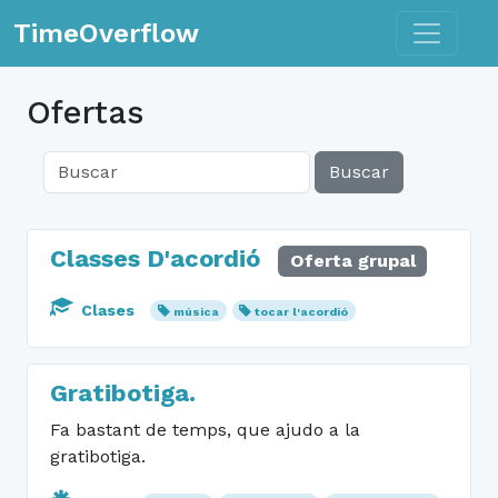
Toggle n
TimeOverflow
Ofertas
Buscar
Classes D'acordió
Oferta grupal
Clases
música
tocar l'acordió
Gratibotiga.
Fa bastant de temps, que ajudo a la
gratibotiga.