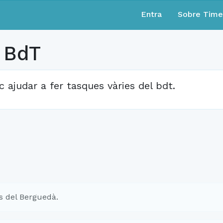
Entra
Sobre Tim
l BdT
c ajudar a fer tasques vàries del bdt.
s del Berguedà.