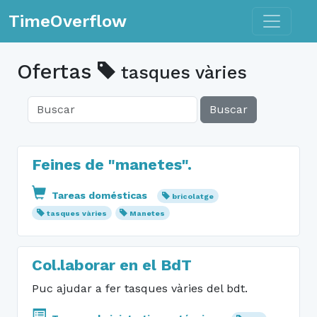
Toggle n
TimeOverflow
Ofertas
tasques vàries
Buscar
Feines de "manetes".
Tareas domésticas
bricolatge
tasques vàries
Manetes
Col.laborar en el BdT
Puc ajudar a fer tasques vàries del bdt.