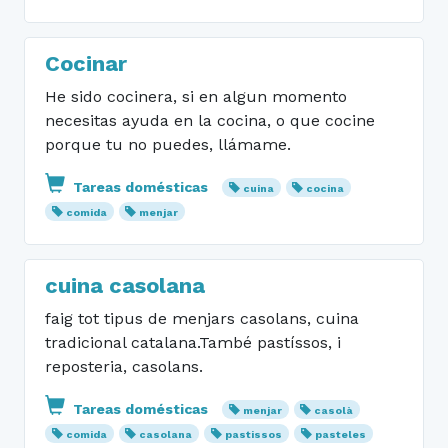
Cocinar
He sido cocinera, si en algun momento
necesitas ayuda en la cocina, o que cocine
porque tu no puedes, llámame.
Tareas domésticas
cuina
cocina
comida
menjar
cuina casolana
faig tot tipus de menjars casolans, cuina
tradicional catalana.També pastíssos, i
reposteria, casolans.
Tareas domésticas
menjar
casolà
comida
casolana
pastissos
pasteles