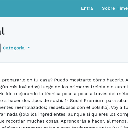
Entra
Sobre Tim
l
Categoría
 a prepararlo en tu casa? Puedo mostrarte cómo hacerlo.
gún mis invitados) luego de los primeros treinta o cuaren
He ido mejorando la técnica poco a poco a través del mét
o a hacer dos tipos de sushi: 1- Sushi Premium para sibar
edientes reemplazados; respetuosos con el bolsillo). Voy a 
rar nada (solo los ingredientes, aunque si quieres los com
e recordar muchas cosas. Aprenderás a hacer, al menos, e
es básicas y preparar estas piezas tardaremos entre 2 y 3 