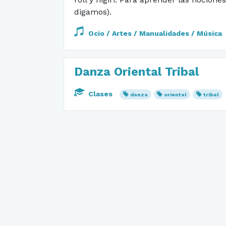
digamos).
Ocio / Artes / Manualidades / Música
Danza Oriental Tribal
Clases
danza
oriental
tribal