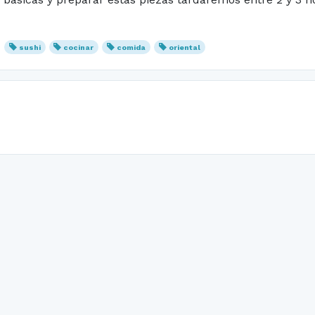
sushi
cocinar
comida
oriental