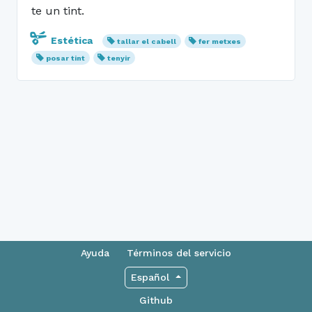
te un tint.
Estética
tallar el cabell
fer metxes
posar tint
tenyir
Ayuda
Términos del servicio
Español
Github