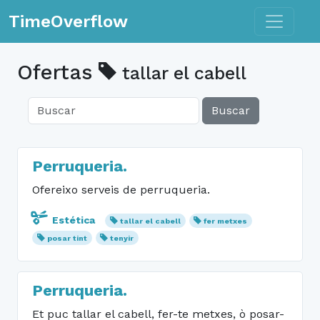
Toggle n
TimeOverflow
Ofertas
tallar el cabell
Buscar
Perruqueria.
Ofereixo serveis de perruqueria.
Estética
tallar el cabell
fer metxes
posar tint
tenyir
Perruqueria.
Et puc tallar el cabell, fer-te metxes, ò posar-