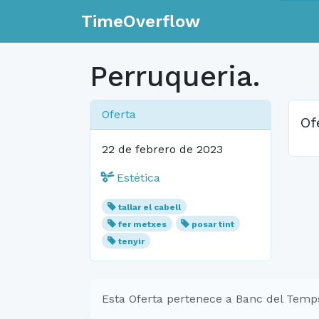
TimeOverflow
Perruqueria.
Oferta
Of
22 de febrero de 2023
Estética
tallar el cabell
fer metxes
posar tint
tenyir
Esta Oferta pertenece a Banc del Temp