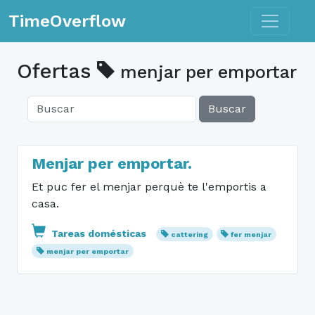
Toggle n
TimeOverflow
Ofertas
menjar per emportar
Buscar
Menjar per emportar.
Et puc fer el menjar perquè te l'emportis a
casa.
Tareas domésticas
cattering
fer menjar
menjar per emportar