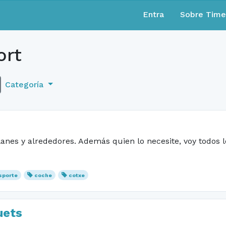
Entra
Sobre Tim
ort
Categoría
es y alrededores. Además quien lo necesite, voy todos lo
sporte
coche
cotxe
uets