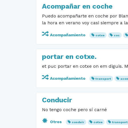
Acompañar en coche
Puedo acompañarte en coche por Blanes
la hora en verano voy casi siempre a l
Acompañamiento
cotxe
coc
portar en cotxe.
et puc portar en cotxe on em diguis. M
Acompañamiento
transport
aco
Conducir
No tengo coche pero sí carné
Otros
conduïr
cotxe
transport