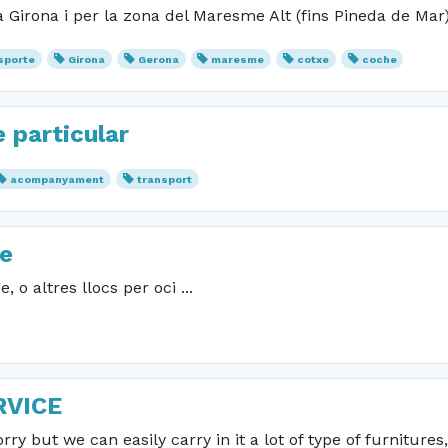
 Girona i per la zona del Maresme Alt (fins Pineda de Mar
sporte
Girona
Gerona
maresme
cotxe
coche
particular
acompanyament
transport
e
 o altres llocs per oci ...
RVICE
orry but we can easily carry in it a lot of type of furnitur