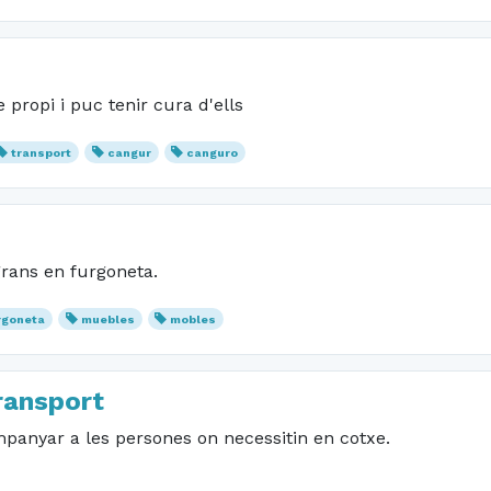
e propi i puc tenir cura d'ells
transport
cangur
canguro
grans en furgoneta.
rgoneta
muebles
mobles
ansport
panyar a les persones on necessitin en cotxe.