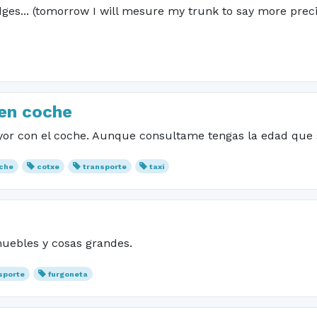
dges... (tomorrow I will mesure my trunk to say more preci
en coche
r con el coche. Aunque consultame tengas la edad que s
che
cotxe
transporte
taxi
uebles y cosas grandes.
sporte
furgoneta