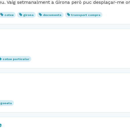
iteu. Vaig setmanalment a Girona però puc desplaçar-me on
cotxe
girona
documents
transport compra
cotxe particular
rgoneta
e