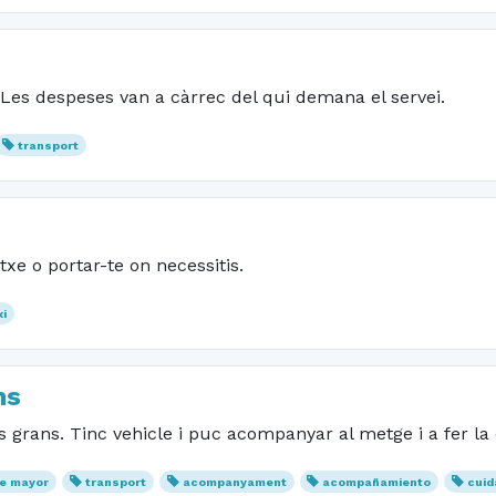
 Les despeses van a càrrec del qui demana el servei.
transport
e o portar-te on necessitis.
xi
ns
grans. Tinc vehicle i puc acompanyar al metge i a fer l
e mayor
transport
acompanyament
acompañamiento
cuid