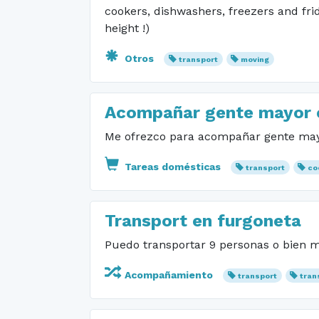
cookers, dishwashers, freezers and fri
height !)
Otros
transport
moving
Acompañar gente mayor 
Me ofrezco para acompañar gente mayo
Tareas domésticas
transport
co
Transport en furgoneta
Puedo transportar 9 personas o bien m
Acompañamiento
transport
tran