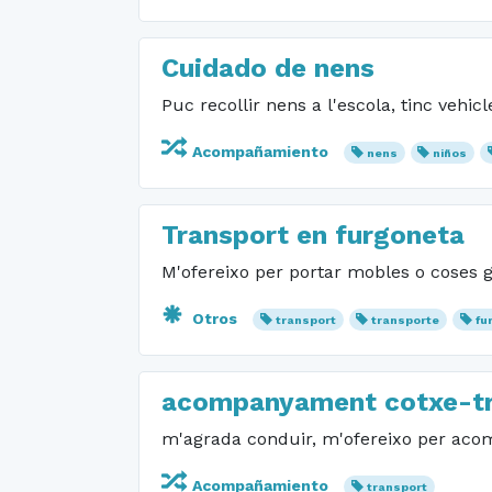
Cuidado de nens
Puc recollir nens a l'escola, tinc vehicl
Acompañamiento
nens
niños
Transport en furgoneta
M'ofereixo per portar mobles o coses 
Otros
transport
transporte
fu
acompanyament cotxe-tr
m'agrada conduir, m'ofereixo per acom
Acompañamiento
transport