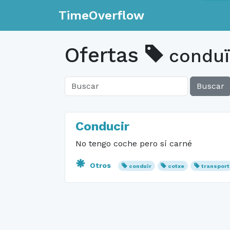
TimeOverflow
Ofertas
conduï
Buscar
Conducir
No tengo coche pero sí carné
Otros
conduïr
cotxe
transport