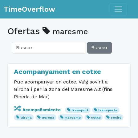
Toggle n
TimeOverflow
Ofertas
maresme
Buscar
Acompanyament en cotxe
Puc acompanyar en cotxe. Vaig sovint a
Girona i per la zona del Maresme Alt (fins
Pineda de Mar)
Acompañamiento
transport
transporte
Girona
Gerona
maresme
cotxe
coche