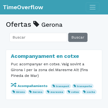
Toggle n
TimeOverflow
Ofertas
Gerona
Buscar
Acompanyament en cotxe
Puc acompanyar en cotxe. Vaig sovint a
Girona i per la zona del Maresme Alt (fins
Pineda de Mar)
Acompañamiento
transport
transporte
Girona
Gerona
maresme
cotxe
coche