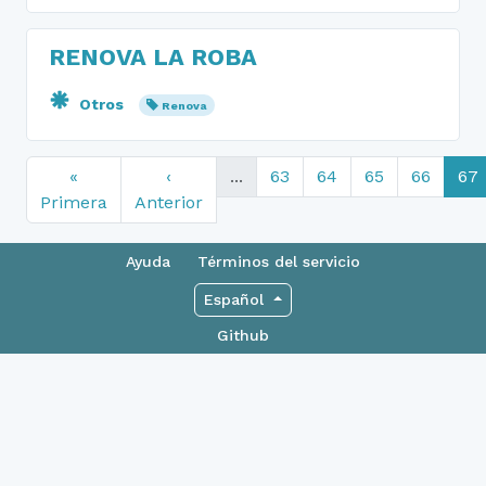
RENOVA LA ROBA
Otros
Renova
«
‹
...
63
64
65
66
67
Primera
Anterior
Ayuda
Términos del servicio
Español
Github