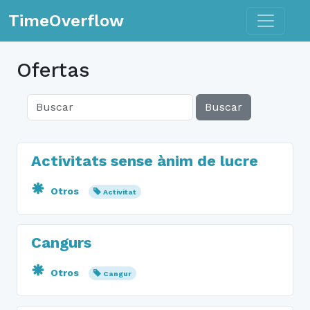
Toggle n
TimeOverflow
Ofertas
Buscar
Activitats sense ànim de lucre
Otros
Activitat
Cangurs
Otros
Cangur