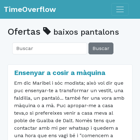
Toggle n
TimeOverflow
Ofertas
baixos pantalons
Buscar
Ensenyar a cosir a màquina
Em dic Maribel i sóc modista; això vol dir que
puc ensenyar-te a transformar un vestit, una
faldilla, un pantaló... també fer una vora amb
màquina o a mà. Puc apropar-me a casa
teva,o si prefereixes venir a casa meva al
poble de Gualba de Dalt. Nomès tens que
contactar amb mi per whatsap i quedem a
una hora que ens vagi bé i "comencem a