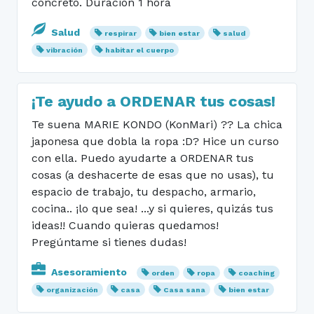
concreto. Duración 1 hora
Salud
respirar
bien estar
salud
vibración
habitar el cuerpo
¡Te ayudo a ORDENAR tus cosas!
Te suena MARIE KONDO (KonMari) ?? La chica
japonesa que dobla la ropa :D? Hice un curso
con ella. Puedo ayudarte a ORDENAR tus
cosas (a deshacerte de esas que no usas), tu
espacio de trabajo, tu despacho, armario,
cocina.. ¡lo que sea! ...y si quieres, quizás tus
ideas!! Cuando quieras quedamos!
Pregúntame si tienes dudas!
Asesoramiento
orden
ropa
coaching
organización
casa
Casa sana
bien estar