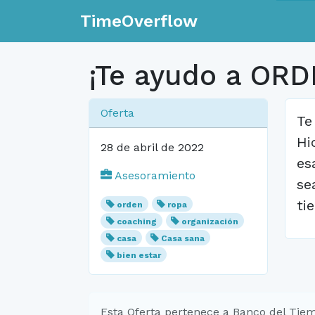
TimeOverflow
¡Te ayudo a ORD
Oferta
Te
Hi
28 de abril de 2022
es
Asesoramiento
se
ti
orden
ropa
coaching
organización
casa
Casa sana
bien estar
Esta Oferta pertenece a Banco del Tiem