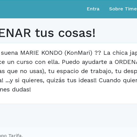
Entra
Sobre Tim
ENAR tus cosas!
 suena MARIE KONDO (KonMari) ?? La chica ja
ce un curso con ella. Puedo ayudarte a ORDEN
as que no usas), tu espacio de trabajo, tu desp
a! ...y si quieres, quizás tus ideas!! Cuando q
enes dudas!
po Tarifa.