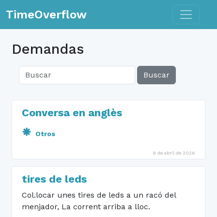
Toggle n
TimeOverflow
Demandas
Buscar
Conversa en anglès
Otros
9 de abril de 2026
tires de leds
Col.locar unes tires de leds a un racó del
menjador, La corrent arriba a lloc.