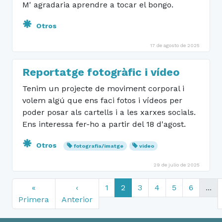
M' agradaria aprendre a tocar el bongo.
Otros
17 de agosto de 2025
Reportatge fotogràfic i vídeo
Tenim un projecte de moviment corporal i
volem algú que ens faci fotos i vídeos per
poder posar als cartells i a les xarxes socials.
Ens interessa fer-ho a partir del 18 d'agost.
Otros
fotografia/imatge
video
29 de julio de 2025
«
‹
1
2
3
4
5
6
...
Primera
Anterior