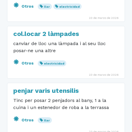
Otros
llar
electricidad
23 de marzo de 2026
col.locar 2 làmpades
canviar de lloc una làmpada i al seu lloc
posar-ne una altre
Otros
electricidad
23 de marzo de 2026
penjar varis utensilis
Tinc per posar 2 penjadors al bany, 1 a la
cuina i un estenedor de roba a la terrassa
Otros
llar
23 de marzo de 2026