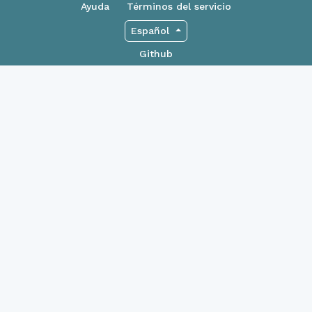
Ayuda
Términos del servicio
Español
Github