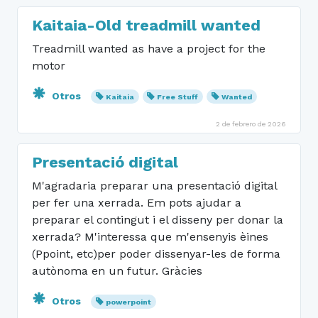
Kaitaia-Old treadmill wanted
Treadmill wanted as have a project for the
motor
Otros
Kaitaia
Free Stuff
Wanted
2 de febrero de 2026
Presentació digital
M'agradaria preparar una presentació digital
per fer una xerrada. Em pots ajudar a
preparar el contingut i el disseny per donar la
xerrada? M'interessa que m'ensenyis èines
(Ppoint, etc)per poder dissenyar-les de forma
autònoma en un futur. Gràcies
Otros
powerpoint