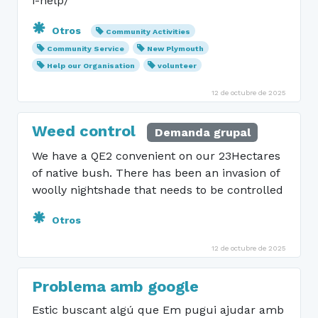
i-help/
Otros
Community Activities
Community Service
New Plymouth
Help our Organisation
volunteer
12 de octubre de 2025
Weed control
Demanda grupal
We have a QE2 convenient on our 23Hectares
of native bush. There has been an invasion of
woolly nightshade that needs to be controlled
Otros
12 de octubre de 2025
Problema amb google
Estic buscant algú que Em pugui ajudar amb