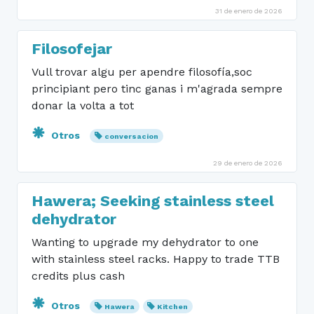
31 de enero de 2026
Filosofejar
Vull trovar algu per apendre filosofía,soc
principiant pero tinc ganas i m'agrada sempre
donar la volta a tot
Otros
conversacion
29 de enero de 2026
Hawera; Seeking stainless steel
dehydrator
Wanting to upgrade my dehydrator to one
with stainless steel racks. Happy to trade TTB
credits plus cash
Otros
Hawera
Kitchen