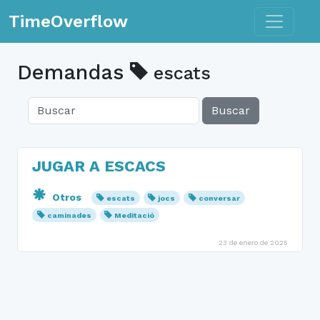
Toggle n
TimeOverflow
Demandas
escats
Buscar
JUGAR A ESCACS
Otros
escats
jocs
conversar
caminades
Meditació
23 de enero de 2025