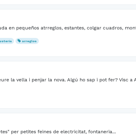
yuda en pequeños atrreglos, estantes, colgar cuadros, mo
fusteria
arreglos
re la vella i penjar la nova. Algú ho sap i pot fer? Visc a 
 per petites feines de electricitat, fontaneria...