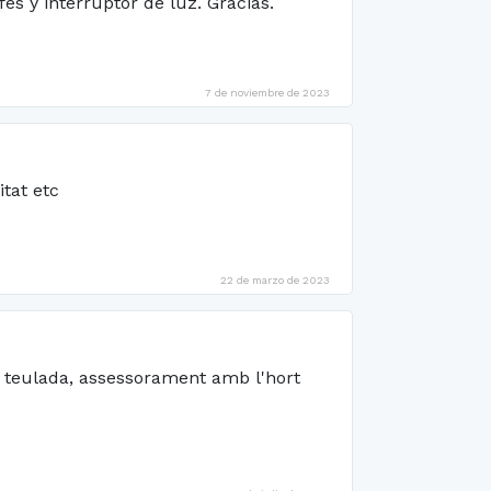
es y interruptor de luz. Gracias.
7 de noviembre de 2023
itat etc
22 de marzo de 2023
s, teulada, assessorament amb l'hort