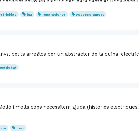
on conocimientos en electricidad para cambiar unos enchuf
ectricidad
luz
reparaciones
Assessorament
s, petits arreglos per un abstractor de la cuina, electric
ectricitat
 Molló i molts cops necessitem ajuda (històries elèctrique
leta
hort