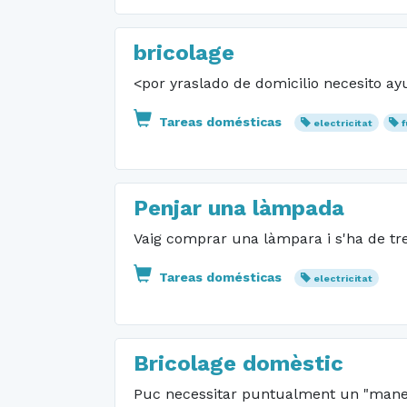
bricolage
<por yraslado de domicilio necesito a
Tareas domésticas
electricitat
Penjar una làmpada
Vaig comprar una làmpara i s'ha de treu
Tareas domésticas
electricitat
Bricolage domèstic
Puc necessitar puntualment un "manetes"