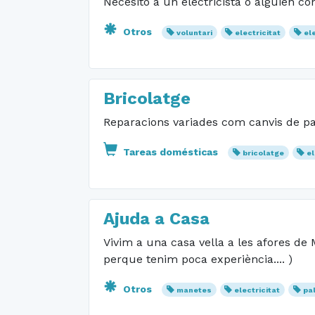
Necesito a un electricista o alguien c
Otros
voluntari
electricitat
el
Bricolatge
Reparacions variades com canvis de pany
Tareas domésticas
bricolatge
el
Ajuda a Casa
Vivim a una casa vella a les afores de
perque tenim poca experiència.... )
Otros
manetes
electricitat
pa