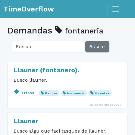
Toggle n
TimeOverflow
Demandas
fontaneria
Buscar
Llauner (fontanero).
Busco llauner.
Otros
llauner
fontaneria
Manetes
22 de febrero de 2023
Llauner
Busco algú que faci tasques de llauner.