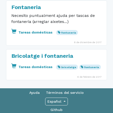
Fontaneria
Necesito puntualment ajuda per tascas de
fontaneria (arreglar aixetes...)
Tareas domésticas
fontaneria
8 de diciembre de 2017
Bricolatge i fontaneria
Tareas domésticas
bricolatge
fontaneria
6 de febrero de 2017
Ayuda
Términos del servicio
Español
Github