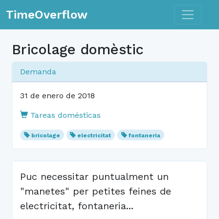
Toggle n
TimeOverflow
Bricolage domèstic
Demanda
31 de enero de 2018
Tareas domésticas
bricolage
electricitat
fontaneria
Puc necessitar puntualment un
"manetes" per petites feines de
electricitat, fontaneria...