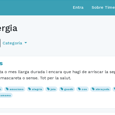
Entra
Sobre Tim
rgia
Categoría
s
ta o mes llarga durada i encara que hagi de arriscar la seg
ascareta o sense. Tot per la salut.
o
emocions
alegria
joia
gaudir
cos
abraçada
hamama