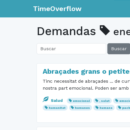
TimeOverflow
Demandas
ene
Buscar
Abraçades grans o petite
Tinc necessitat de abraçades ... de cur
nostra part emocional. Poden ser amb m
Salud
emocional
, salut
emoci
humanitat
humanes
humans
pac