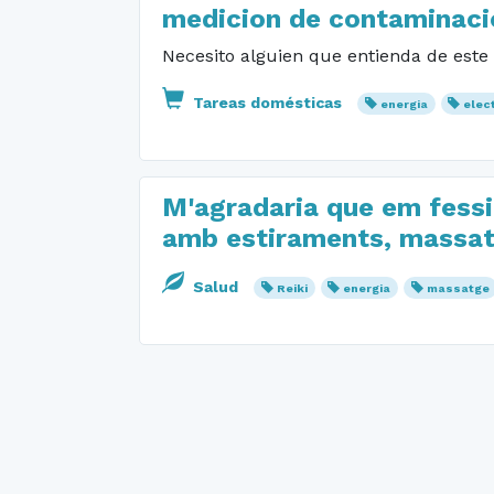
medicion de contaminaci
Necesito alguien que entienda de este 
Tareas domésticas
energia
elect
M'agradaria que em fessin
amb estiraments, massat
Salud
Reiki
energia
massatge