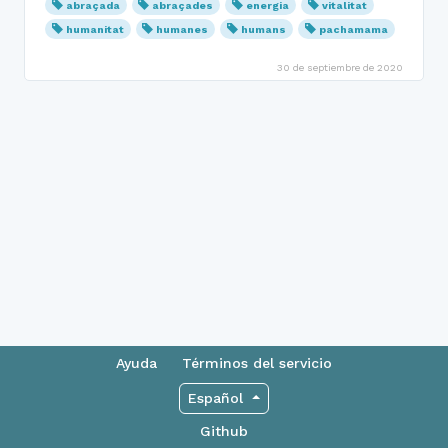
abraçada
abraçades
energia
vitalitat
humanitat
humanes
humans
pachamama
30 de septiembre de 2020
Ayuda
Términos del servicio
Español
Github