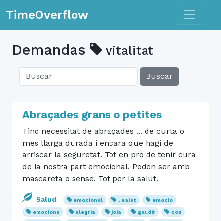
Toggle n
TimeOverflow
Demandas
vitalitat
Buscar
Abraçades grans o petites
Tinc necessitat de abraçades ... de curta o
mes llarga durada i encara que hagi de
arriscar la seguretat. Tot en pro de tenir cura
de la nostra part emocional. Poden ser amb
mascareta o sense. Tot per la salut.
Salud
emocional
, salut
emocio
emocions
alegria
joia
gaudir
cos